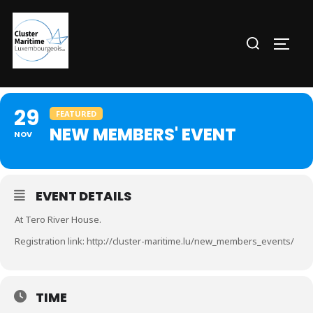
Aller
au
Rechercher :
PERM
contenu
29
FEATURED
NEW MEMBERS' EVENT
NOV
EVENT DETAILS
At Tero River House.
Registration link: http://cluster-maritime.lu/new_members_events/
TIME