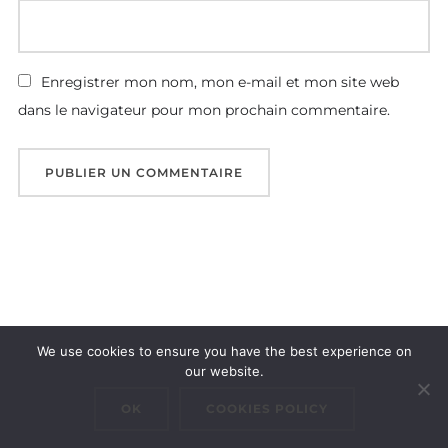
Enregistrer mon nom, mon e-mail et mon site web
dans le navigateur pour mon prochain commentaire.
We use cookies to ensure you have the best experience on
Copyright © 2026 Cluster Maritime Luxembourgeois
our website.
Inspiro Theme
par
WPZOOM
OK
COOKIES POLICY