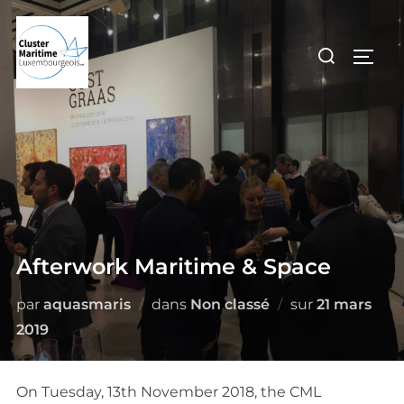
Aller
au
Rechercher :
PERM
contenu
Afterwork Maritime & Space
Publié
par
aquasmaris
dans
Non classé
sur
21 mars
le
2019
On Tuesday, 13th November 2018, the CML